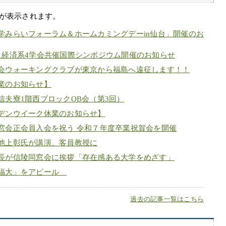
が表示されます。
学みらいフォーラム＆ホームカミングデーin仙台」開催のお
 経済系4学会共催国際シンポジウム開催のお知らせ
会ウォーキングクラブが東京から福島へ遠征します！！
業のお知らせ】
信夫寮1階西ブロックOB会（第3回）
デンウイーク休業のお知らせ】
窓会正会員入会を祝う 令和７年度卒業祝賀会を開催
池上彰氏が講演、客員教授に
長が信陵同窓会に挨拶「存在感ある大学をめざす」
い福大」をアピール
過去の記事一覧はこちら