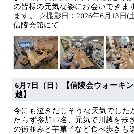
の皆様の元気な姿にお会いできま
ます。 ☆撮影日：2026年6月13日
信陵会館にて
6月7日（日）【信陵会ウォーキ
越】
今にも泣きだしそうな天気でした
たらず参加12名、元気で川越を歩
の街並みと芋菓子など食べ歩きも