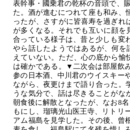
表幹事・國乗君の乾杯の音頭で、
た。酒が進むにつれて座も和み、
ったが、さすがに皆喜寿を過ぎれ
が多くなる。それでも互いに顔を
合っている様子は、昔と少しも変
やら話したようではあるが、何を
えていない。ただ、心の底から愉
は確かである。▼二次会は部屋飲
参の日本酒、中川君のウイスキー
ながら、夜更けまで語り合った。
うな気分で、話は尽きることがなか
朝食後に解散となったが、なお8
もにし、瑠璃光山医王寺、リトリ
アム福島を見学した。その後、曾
麦を食し、福島駅にて名残を惜し