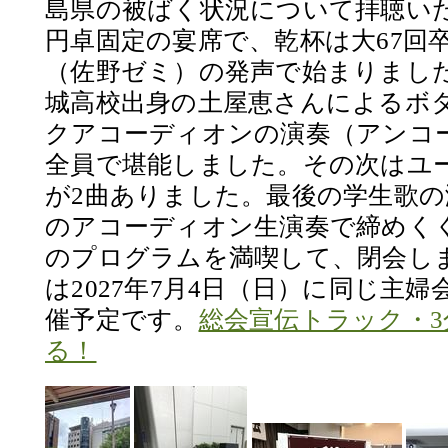
島県の被ばく状況について拝聴い
円卓固定の宴席で、乾杯は大67回
（佐野ゼミ）の発声で始まりまし
城高校出身の土屋恵さんによるボ
クアコーディオンの演奏（アンコ
全員で堪能しました。その次はユ
が2曲ありました。最後の学生歌
のアコーディオン生演奏で締めく
のプログラムを満喫して、閉会し
は2027年7月4日（日）に同じ主
催予定です。
総会宣伝トラック・
る！