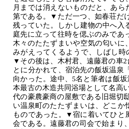
月までは消えないものだと、あら
第である。▼ただ一つ、如春荘だ
残っていた。しかし建物の中へ入
庭先に立って往時を偲ぶのみであ
木々のたたずまいや空気の匂いに
みがえってくるようで、しばし時
▼その後は、木村君、遠藤君の車2
とに分かれて、宿泊先の飯坂温泉
向かった。途中、5名と筆者は飯坂
本最古の木造共同浴場として名高
代の豪農豪商の屋敷である旧堀切
い温泉町のたたずまいは、どこか
ものであった。▼宿に着いてひと
会である。遠藤君の司会で始まり