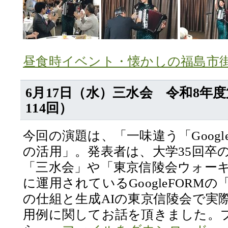
昼食時イベント・懐かしの福島市街を
6月17日（水）三水会 令和8年
114回）
今回の演題は、「一味違う「Google
の活用」。発表者は、大学35回卒
「三水会」や「東京信陵会ウォー
に運用されているGoogleFORM
の仕組と生成AIの東京信陵会で実
用例に関してお話を頂きました。