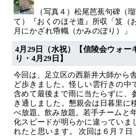
（写真４）松尾芭蕉句碑（瑠
て）『おくのほそ道』所収「笈（
月にかざれ帋幟（かみのぼり）」
4月29日（水祝）【信陵会ウォー
り・4月29日】
今回は、足立区の西新井大師から
ど歩きました。怪しい雲行きの中
含めて最後まで雨に当たらずに、参
き通しました。懇親会は日暮里に
べ放題、飲み放題。若手チームと
化スピードが明らかに違っていま
れたと思います。 次回は６月７日