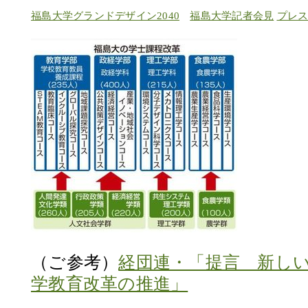
福島大学グランドデザイン2040
福島大学記者会見
プレ
（ご参考）
経団連・「提言 新し
学教育改革の推進」