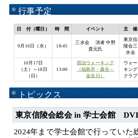
行事予定
日 付（曜日）
時 間
イベント
主 催
東京信
三水会 演者 中野
9月16日（水）
18:45
陵会三
貴元氏
水会
10月17日
宿泊ウォーキング
ウォー
（土）～18日
13:00
（福島市・森合～
キング
（日）
金谷川）
クラブ
トピックス
東京信陵会総会 in 学士会館 D
2024年まで学士会館で行ってい