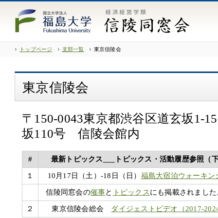
トップページ
支部一覧
東京信陵会
東京信陵会
〒150-0043東京都渋谷区道玄坂1-1
坂110号 信陵会館内
#
最新トピックス___トピックス・活動履歴参照（
１
10月17日（土）-18日（日）
福島大宿泊ウォーキン
信陵同窓会の
催事
と
トピックス
にも掲載されました
２
東京信陵会総会
ダイジェストビデオ（2017-20