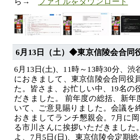
ら→
ファイルをダウンロード
6月13日（土）◆東京信陵会合
6月13日(土)、11時～13時30分
におきまして、東京信陵会合同役
た。皆さま、お忙しい中、19名の
だきました。 前年度の総括、新年
いて、ご意見賜りました。会議を
おきましてランチ懇親会。7月に
る市川さんに挨拶いただきました。
よ、7月5日(日)、東京信陵会定期