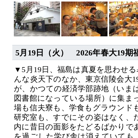
5月19日（火） 2026年春大19
▼5月19日、福島は真夏を思わせ
んな炎天下のなか、東京信陵会大19
が、かつての経済学部跡地（いま
図書館になっている場所）に集ま
場も信夫寮も、学食もグラウンド
研究室も、すでにその姿はなく、
内に昔日の面影をたどるばかりで
を過ごした学び舎は消えていても