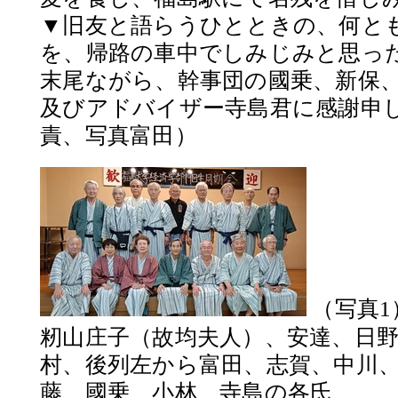
▼旧友と語らうひとときの、何と
を、帰路の車中でしみじみと思っ
末尾ながら、幹事団の國乗、新保
及びアドバイザー寺島君に感謝申
責、写真富田）
（写真1
籾山庄子（故均夫人）、安達、日
村、後列左から富田、志賀、中川
藤、國乗、小林、寺島の各氏