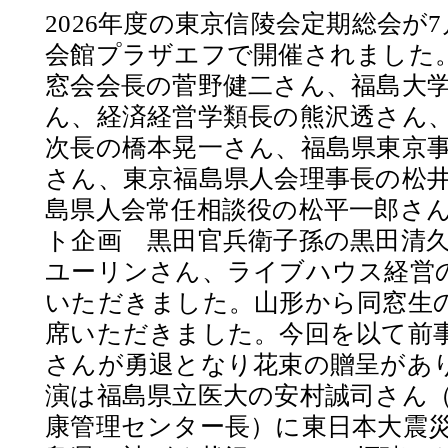
2026年度の東京信陵会定期総会が
会館プラザエフで開催されました
窓会会長の菅野健二さん、福島大
ん、経済経営学類長の熊沢透さん
次長の橋本晃一さん、福島県東京
さん、東京福島県人会理事長の松
島県人会常任相談役の松平一郎さ
ト企画 黒田官兵衛子孫の黒田清
ユーリンさん、ライブハウス経営
いただきました。山形から同窓生
席いただきました。今回を以て前
さんが勇退となり花束の贈呈があ
演は福島県立医大の安村誠司さん
康管理センター長）に東日本大震災