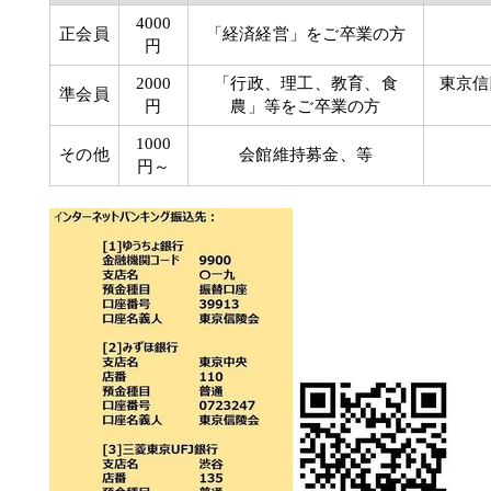
4000
正会員
「経済経営」をご卒業の方
円
2000
「行政、理工、教育、食
東京信
準会員
円
農」等をご卒業の方
1000
その他
会館維持募金、等
円～