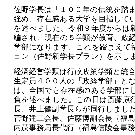
佐野学長は「１００年の伝統を踏
強め、存在感ある大学を目指して
を述べました。令和９年度からは
編され、現在の５学類が教育、政
学部になります。これを踏まえて
ョン（佐野新学長プラン）を示し
経済経営学類は行政政策学類と統
生定員４００人の「政経学部」と
は、全国でも存在感のある学部に
負を述べました。この日は斎藤康
長、井上健副学長らが同行しまし
菅野建二会長、佐藤博副会長（福
内茂事務局長代行（福島信陵会事