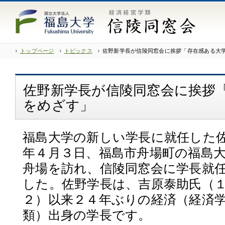
トップページ
トピックス
佐野新学長が信陵同窓会に挨拶「存在感ある大
佐野新学長が信陵同窓会に挨拶
をめざす」
福島大学の新しい学長に就任した
年４月３日、福島市舟場町の福島
舟場を訪れ、信陵同窓会に学長就
した。佐野学長は、吉原泰助氏（
２）以来２４年ぶりの経済（経済
類）出身の学長です。